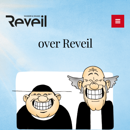
Ga
naar
de
inhoud
over Reveil