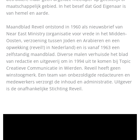
maatschappelijk gebied. In het besef dat God Eigenaar is
van hemel en aarde.
Maandblad Reveil ontstond in 1960 als nieuwsbrief van
Near East Ministry (organisatie voor vrede in het Midden-
Oosten, verzoening tussen Joden en Arabieren en een
opwekking (reveil!) in Nederland) en is vanaf 1963 een
zelfstandig maandblad. Diverse malen verhuisde het blad
van redactie en uitgeverij om in 1994 uit te komen bij Topic
Creatieve Communicatie in Wierden. Reveil heeft geen
winstoogmerk. Een team van onbezoldigde redacteuren en
medewerkers verzorgt de inhoud en administratie. Uitgever
is de onafhankelijke Stichting Reveil.