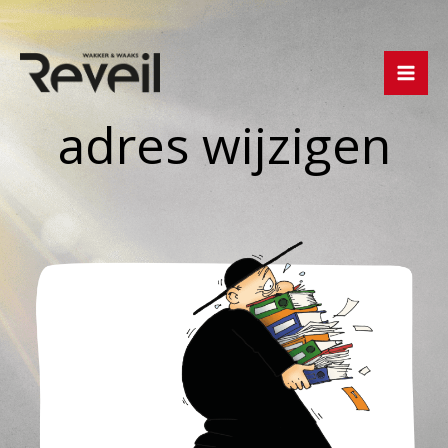
Ga
naar
de
inhoud
adres wijzigen