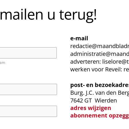
 mailen u terug!
e-mail
redactie@maandbladre
administratie@maandb
adverteren:
liselore@t
aam
werken voor Reveil:
r
post- en bezoekadre
Burg. J.C. van den Ber
7642 GT Wierden
adres wijzigen
abonnement opzegg