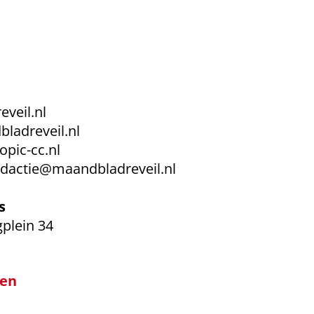
veil.nl
ladreveil.nl
opic-cc.nl
edactie@maandbladreveil.nl
s
gplein 34
en